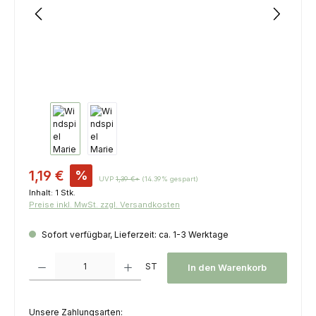
Verkaufspreis:
1,19 €
%
UVP
1,39 €*
(14.39% gespart)
Inhalt:
1 Stk.
Preise inkl. MwSt. zzgl. Versandkosten
Sofort verfügbar, Lieferzeit: ca. 1-3 Werktage
Produkt Anzahl: Gib den gewünschten Wert ein oder benutze die Schaltfl
ST
In den Warenkorb
Unsere Zahlungsarten: