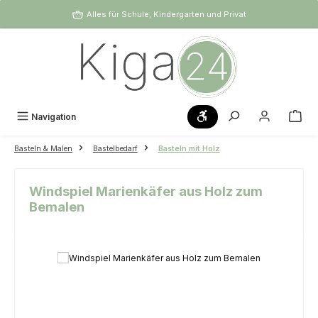
Zum Hauptinhalt springen
Alles für Schule, Kindergarten und Privat
Werkzeugleiste anzeigen
Navigation
Basteln & Malen
Bastelbedarf
Basteln mit Holz
Windspiel Marienkäfer aus Holz zum
Bemalen
Bildergalerie überspringen