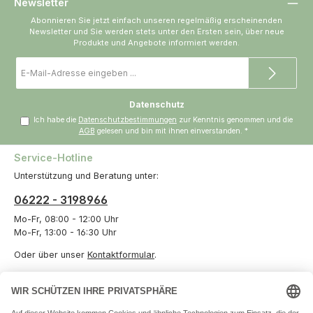
Newsletter
Abonnieren Sie jetzt einfach unseren regelmäßig erscheinenden
Newsletter und Sie werden stets unter den Ersten sein, über neue
Produkte und Angebote informiert werden.
E-
Mail-
Adresse
*
Datenschutz
Ich habe die
Datenschutzbestimmungen
zur Kenntnis genommen und die
AGB
gelesen und bin mit ihnen einverstanden.
*
Service-Hotline
Unterstützung und Beratung unter:
06222 - 3198966
Mo-Fr, 08:00 - 12:00 Uhr
Mo-Fr, 13:00 - 16:30 Uhr
Oder über unser
Kontaktformular
.
Vertrag widerrufen