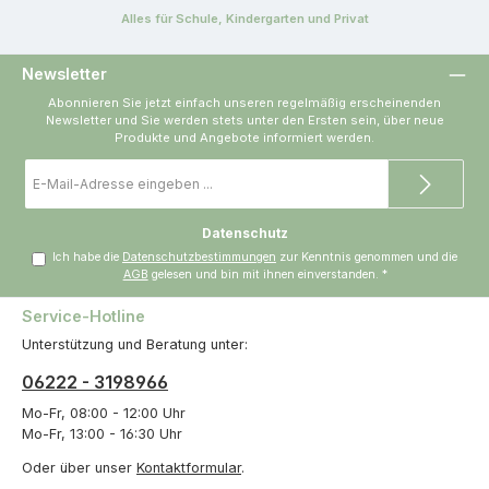
Alles für Schule, Kindergarten und Privat
Newsletter
Abonnieren Sie jetzt einfach unseren regelmäßig erscheinenden
Newsletter und Sie werden stets unter den Ersten sein, über neue
Produkte und Angebote informiert werden.
E-
Mail-
Adresse
*
Datenschutz
Ich habe die
Datenschutzbestimmungen
zur Kenntnis genommen und die
AGB
gelesen und bin mit ihnen einverstanden.
*
Service-Hotline
Unterstützung und Beratung unter:
06222 - 3198966
Mo-Fr, 08:00 - 12:00 Uhr
Mo-Fr, 13:00 - 16:30 Uhr
Oder über unser
Kontaktformular
.