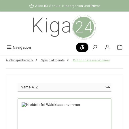
Zum Hauptinhalt springen
Alles für Schule, Kindergarten und Privat
Werkzeugleiste anzeigen
Navigation
Außenspielbereich
Spielplatzgeräte
Outdoor Klassenzimmer