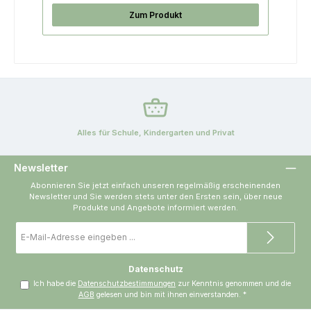
Zum Produkt
Alles für Schule, Kindergarten und Privat
Newsletter
Abonnieren Sie jetzt einfach unseren regelmäßig erscheinenden
Newsletter und Sie werden stets unter den Ersten sein, über neue
Produkte und Angebote informiert werden.
E-
Mail-
Adresse
*
Datenschutz
Ich habe die
Datenschutzbestimmungen
zur Kenntnis genommen und die
AGB
gelesen und bin mit ihnen einverstanden.
*