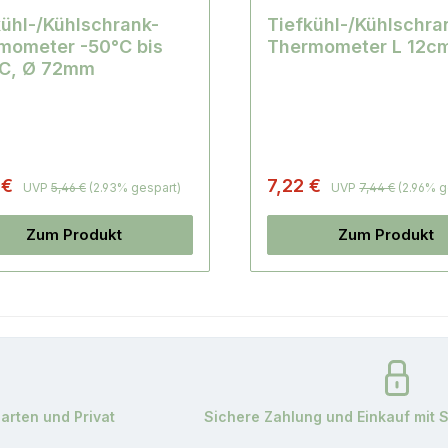
kühl-/Kühlschrank-
Tiefkühl-/Kühlschra
mometer -50°C bis
Thermometer L 12c
C, Ø 72mm
 €
7,22 €
UVP
5,46 €
(2.93% gespart)
UVP
7,44 €
(2.96% g
Zum Produkt
Zum Produkt
garten und Privat
Sichere Zahlung und Einkauf mit 