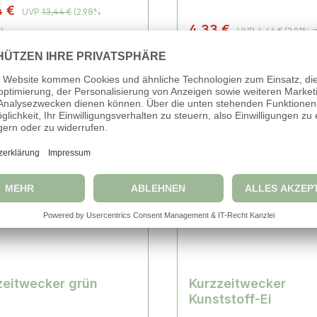
4 €
UVP
13,44 €
(2.98%
4,33 €
)
UVP
4,46 €
(2.91% 
Zum Produkt
Zum Produkt
Online-Rabatt
3% Online-Rabatt
zeitwecker grün
Kurzzeitwecker
Kunststoff-Ei