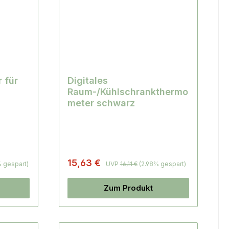
 für
Digitales
Raum-/Kühlschrankthermo
meter schwarz
15,63 €
% gespart)
UVP
16,11 €
(2.98% gespart)
Zum Produkt