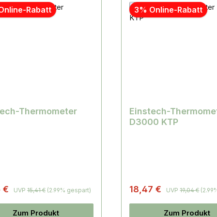
Online-Rabatt
3% Online-Rabatt
tech-Thermometer
Einstech-Thermome
D3000 KTP
5 €
18,47 €
UVP
15,41 €
(2.99% gespart)
UVP
19,04 €
(2.99
Zum Produkt
Zum Produkt