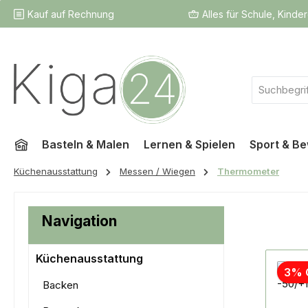
Kauf auf Rechnung
Alles für Schule, Kinde
 Hauptinhalt springen
Zur Suche springen
Zur Hauptnavigation springen
Basteln & Malen
Lernen & Spielen
Sport & B
Küchenausstattung
Messen / Wiegen
Thermometer
Navigation
Küchenausstattung
3% 
Backen