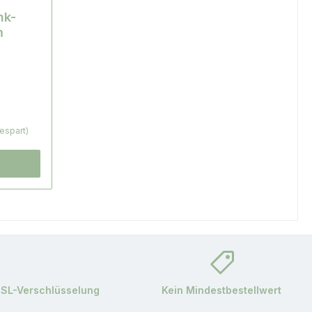
nk-
m
espart)
SSL-Verschlüsselung
Kein Mindestbestellwert