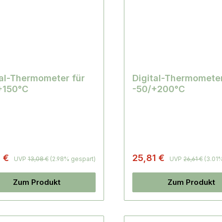
tal-Thermometer für
Digital-Thermometer
+150°C
-50/+200°C
9 €
25,81 €
UVP
13,08 €
(2.98% gespart)
UVP
26,61 €
(3.01
Zum Produkt
Zum Produkt