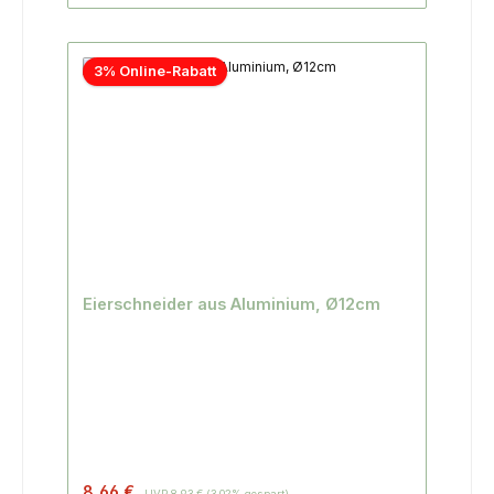
3% Online-Rabatt
Eierschneider aus Aluminium, Ø12cm
8,66 €
UVP
8,93 €
(3.02% gespart)