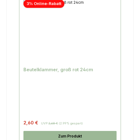
3% Online-Rabatt
Beutelklammer, groß rot 24cm
2,60 €
UVP
2,68 €
(2.99% gespart)
Zum Produkt