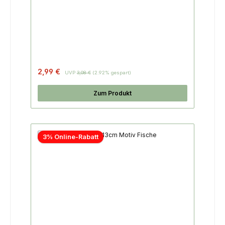
2,99 €
UVP
3,08 €
(2.92% gespart)
Zum Produkt
3% Online-Rabatt