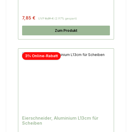
7,85 €
UVP
8,09 €
(2.97% gespart)
Zum Produkt
3% Online-Rabatt
Eierschneider, Aluminium L13cm für
Scheiben