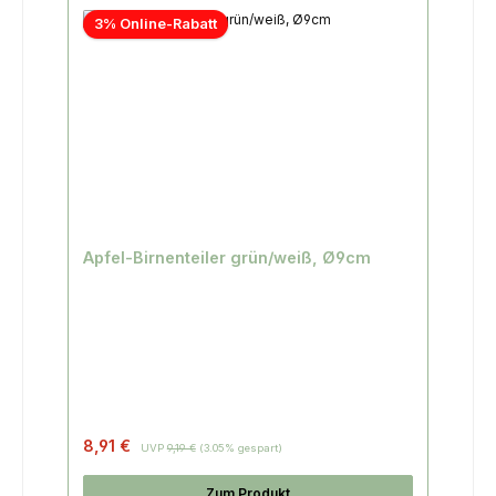
3% Online-Rabatt
Apfel-Birnenteiler grün/weiß, Ø9cm
8,91 €
UVP
9,19 €
(3.05% gespart)
Zum Produkt