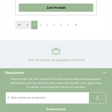
Zum Produkt
Seite
Seite
Seite
Seite
Seite
1
2
3
4
5
Alles für Schule, Kindergarten und Privat
Newsletter
Abonnieren Sie jetzt einfach unseren regelmäßig erscheinenden
Newsletter und Sie werden stets unter den Ersten sein, über neue
Produkte und Angebote informiert werden.
E-
Mail-
Adresse
*
Datenschutz