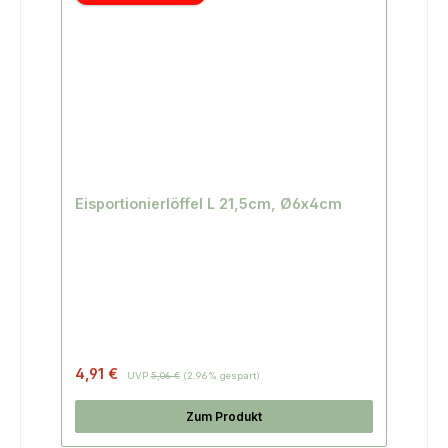
Eisportionierlöffel L 21,5cm, Ø6x4cm
4,91 €
UVP
5,06 €
(2.96% gespart)
Zum Produkt