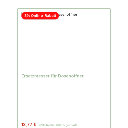
3% Online-Rabatt
Ersatzmesser für Dosenöffner
13,77 €
UVP
14,20 €
(3.03% gespart)