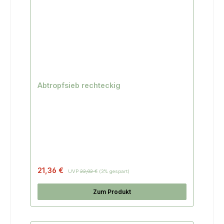
Abtropfsieb rechteckig
21,36 €
UVP
22,02 €
(3% gespart)
Zum Produkt