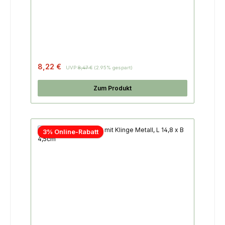
8,22 €
UVP
8,47 €
(2.95% gespart)
Zum Produkt
3% Online-Rabatt