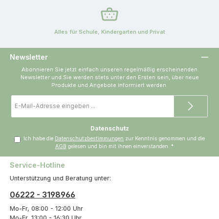
Alles für Schule, Kindergarten und Privat
Newsletter
Abonnieren Sie jetzt einfach unseren regelmäßig erscheinenden
Newsletter und Sie werden stets unter den Ersten sein, über neue
Produkte und Angebote informiert werden.
E-
Mail-
Adresse
*
Datenschutz
Ich habe die
Datenschutzbestimmungen
zur Kenntnis genommen und die
AGB
gelesen und bin mit ihnen einverstanden.
*
Service-Hotline
Unterstützung und Beratung unter:
06222 - 3198966
Mo-Fr, 08:00 - 12:00 Uhr
Mo-Fr, 13:00 - 16:30 Uhr