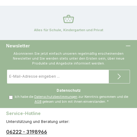
Alles für Schule, Kindergarten und Privat
Newsletter
Abonnieren Sie jetzt einfach unseren regelmäßig erscheinenden
Newsletter und Sie werden stets unter den Ersten sein, über neue
Produkte und Angebote informiert werden.
E-
Mail-
Adresse
*
Datenschutz
Ich habe die
Datenschutzbestimmungen
zur Kenntnis genommen und die
AGB
gelesen und bin mit ihnen einverstanden.
*
Service-Hotline
Unterstützung und Beratung unter:
06222 - 3198966