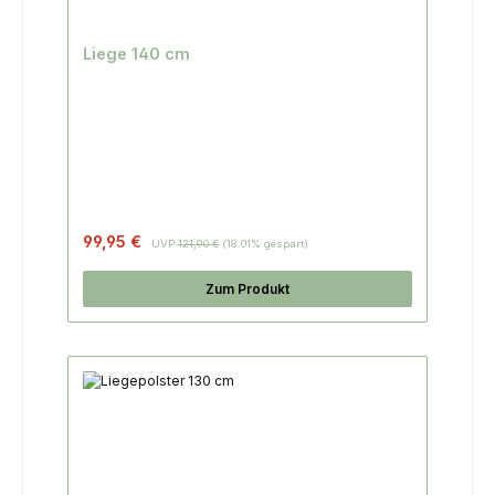
Liege 140 cm
Regulärer Preis:
99,95 €
UVP
121,90 €
(18.01% gespart)
Zum Produkt