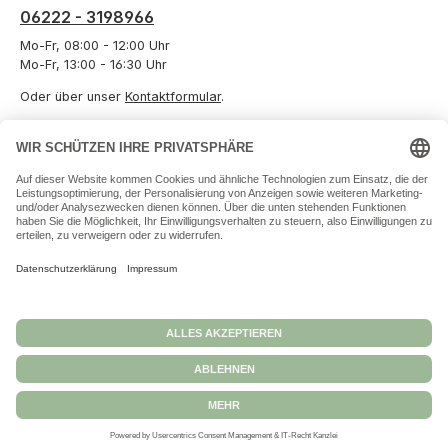
06222 - 3198966
Mo-Fr, 08:00 - 12:00 Uhr
Mo-Fr, 13:00 - 16:30 Uhr
Oder über unser
Kontaktformular
.
Vertrag widerrufen
Informationen
Unternehmen
Zahlungs- und Versandarten
Datenschutz
Versand und Zahlung
Allgemeine Geschäftsbedingungen
Widerrufsbelehrungen
Impressum
Alle Preise inkl. gesetzl. Mehrwertsteuer zzgl.
Versandkosten
und ggf.
Nachnahmegebühren, wenn nicht anders angegeben.
© 2026 Kiga24 - Alle Rechte vorbehalten. Theme by
ThemeWare®