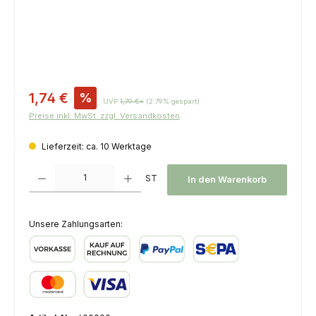
Verkaufspreis:
1,74 €
%
UVP
1,79 €*
(2.79% gespart)
Preise inkl. MwSt. zzgl. Versandkosten
Lieferzeit: ca. 10 Werktage
Produkt Anzahl: Gib den gewünschten Wert ein oder benutze die Schaltfl
ST
In den Warenkorb
Unsere Zahlungsarten:
Vorkasse
Kauf auf Rechnung
PayPal
SEPA Lastschrift
Kredit- oder Debitkarte