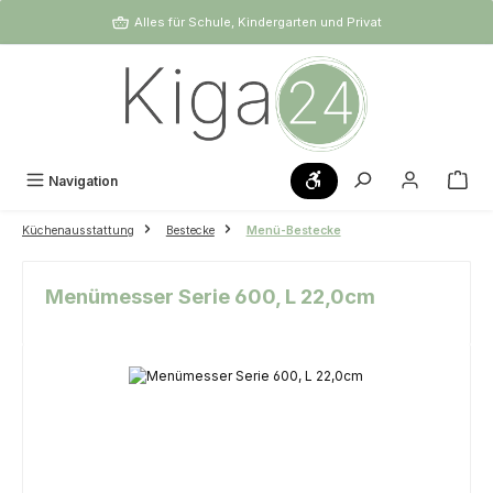
Zum Hauptinhalt springen
Alles für Schule, Kindergarten und Privat
Werkzeugleiste anzeigen
Navigation
Küchenausstattung
Bestecke
Menü-Bestecke
Menümesser Serie 600, L 22,0cm
Bildergalerie überspringen