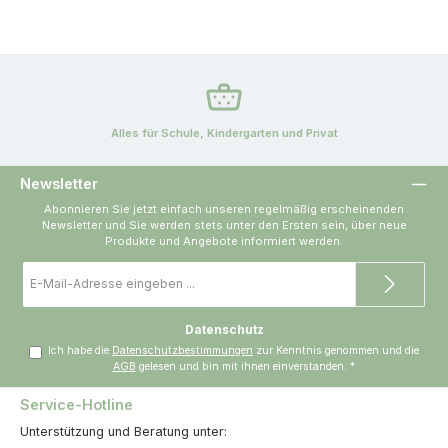
Alles für Schule, Kindergarten und Privat
Newsletter
Abonnieren Sie jetzt einfach unseren regelmäßig erscheinenden
Newsletter und Sie werden stets unter den Ersten sein, über neue
Produkte und Angebote informiert werden.
E-
Mail-
Adresse
*
Datenschutz
Ich habe die
Datenschutzbestimmungen
zur Kenntnis genommen und die
AGB
gelesen und bin mit ihnen einverstanden.
*
Service-Hotline
Unterstützung und Beratung unter: