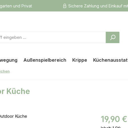
rgarten und Privat
Sichere Zahlung und Einkauf mi
ewegung
Außenspielbereich
Krippe
Küchenausstat
üchen
or Küche
Regulärer Prei
19,90 €