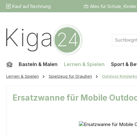
Kauf auf Rechnung
Alles für Schule, Kinde
 Hauptinhalt springen
Zur Suche springen
Zur Hauptnavigation springen
Basteln & Malen
Lernen & Spielen
Sport & B
Lernen & Spielen
Spielzeug für Draußen
Outdoor Kinderk
Ersatzwanne für Mobile Outdo
Bildergalerie überspringen