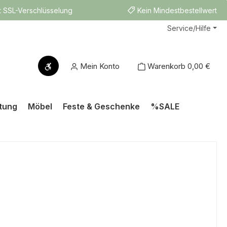
t SSL-Verschlüsselung
Kein Mindestbestellwert
Service/Hilfe
Werkzeugleiste anzeigen
Mein Konto
Warenkorb
0,00 €
tung
Möbel
Feste & Geschenke
%SALE
s: