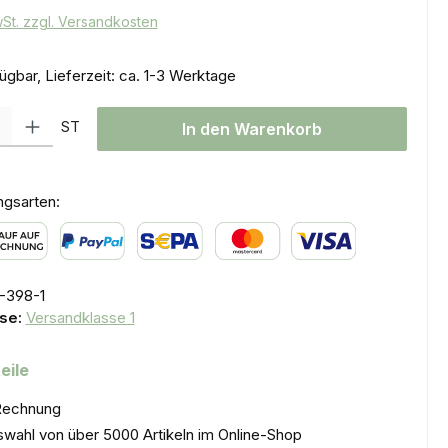
wSt. zzgl. Versandkosten
ügbar, Lieferzeit: ca. 1-3 Werktage
l: Gib den gewünschten Wert ein oder benutze die Schaltflächen um
ST
In den Warenkorb
ngsarten:
uf auf Rechnung
PayPal
SEPA Lastschrift
Kredit- oder Debitkarte
-398-1
se:
Versandklasse 1
eile
Rechnung
wahl von über 5000 Artikeln im Online-Shop