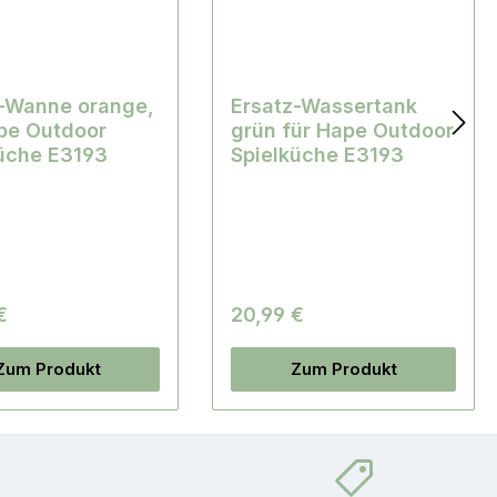
z-Wanne orange,
Ersatz-Wassertank
pe Outdoor
grün für Hape Outdoor
üche E3193
Spielküche E3193
€
20,99 €
Zum Produkt
Zum Produkt