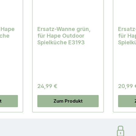
 Hape
Ersatz-Wanne grün,
Ersat
üche
für Hape Outdoor
für Ha
Spielküche E3193
Spielk
24,99 €
20,99 
t
Zum Produkt