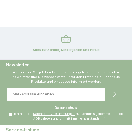
Alles für Schule, Kindergarten und Privat
Newsletter
Abonnieren Sie jetzt einfach unseren regelmäßig erscheinenden
Newsletter und Sie werden stets unter den Ersten sein, über neue
Produkte und Angebote informiert werden.
E-
Mail-
Adresse
*
Datenschutz
Ich habe die
Datenschutzbestimmungen
zur Kenntnis genommen und die
AGB
gelesen und bin mit ihnen einverstanden.
*
Service-Hotline