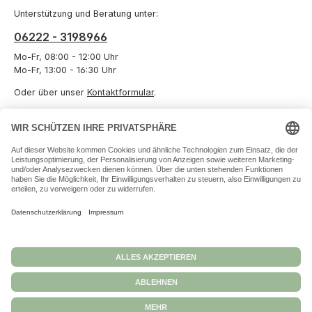
Unterstützung und Beratung unter:
06222 - 3198966
Mo-Fr, 08:00 - 12:00 Uhr
Mo-Fr, 13:00 - 16:30 Uhr
Oder über unser
Kontaktformular
.
Vertrag widerrufen
Informationen
Unternehmen
Zahlungs- und Versandarten
Datenschutz
Versand und Zahlung
Allgemeine Geschäftsbedingungen
Widerrufsbelehrungen
Impressum
Alle Preise inkl. gesetzl. Mehrwertsteuer zzgl.
Versandkosten
und ggf.
Nachnahmegebühren, wenn nicht anders angegeben.