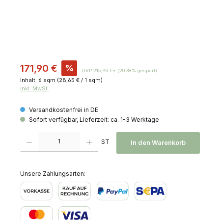
Verkaufspreis:
171,90 €
%
UVP
215,90 €*
(20.38% gespart)
Inhalt:
6 sqm
(28,65 € / 1 sqm)
inkl. MwSt.
Versandkostenfrei in DE
Sofort verfügbar, Lieferzeit: ca. 1-3 Werktage
Produkt Anzahl: Gib den gewünschten Wert ein oder benutze die Schaltfl
ST
In den Warenkorb
Unsere Zahlungsarten:
Vorkasse
Kauf auf Rechnung
PayPal
SEPA Lastschrift