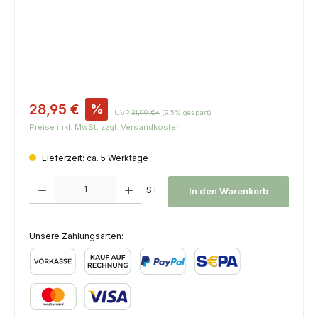
Verkaufspreis:
28,95 €
%
UVP
31,99 €*
(9.5% gespart)
Preise inkl. MwSt. zzgl. Versandkosten
Lieferzeit: ca. 5 Werktage
Produkt Anzahl: Gib den gewünschten Wert ein oder benutze die Schaltfl
ST
In den Warenkorb
Unsere Zahlungsarten:
Vorkasse
Kauf auf Rechnung
PayPal
SEPA Lastschrift
Kredit- oder Debitkarte