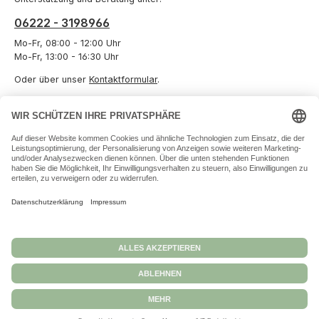
06222 - 3198966
Mo-Fr, 08:00 - 12:00 Uhr
Mo-Fr, 13:00 - 16:30 Uhr
Oder über unser
Kontaktformular
.
Vertrag widerrufen
Informationen
Unternehmen
Zahlungs- und Versandarten
Datenschutz
Versand und Zahlung
Allgemeine Geschäftsbedingungen
Widerrufsbelehrungen
Impressum
Alle Preise inkl. gesetzl. Mehrwertsteuer zzgl.
Versandkosten
und ggf.
Nachnahmegebühren, wenn nicht anders angegeben.
© 2026 Kiga24 - Alle Rechte vorbehalten. Theme by
ThemeWare®