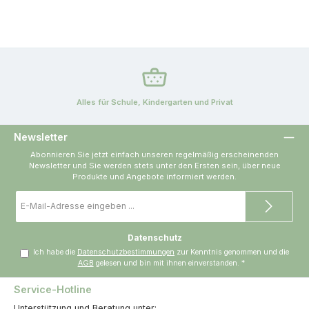
Alles für Schule, Kindergarten und Privat
Newsletter
Abonnieren Sie jetzt einfach unseren regelmäßig erscheinenden
Newsletter und Sie werden stets unter den Ersten sein, über neue
Produkte und Angebote informiert werden.
E-
Mail-
Adresse
*
Datenschutz
Ich habe die
Datenschutzbestimmungen
zur Kenntnis genommen und die
AGB
gelesen und bin mit ihnen einverstanden.
*
Service-Hotline
Unterstützung und Beratung unter: