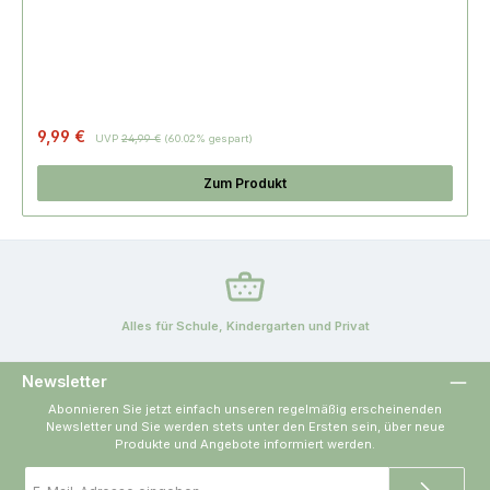
Regulärer Preis:
9,99 €
UVP
24,99 €
(60.02% gespart)
Zum Produkt
Alles für Schule, Kindergarten und Privat
Newsletter
Abonnieren Sie jetzt einfach unseren regelmäßig erscheinenden
Newsletter und Sie werden stets unter den Ersten sein, über neue
Produkte und Angebote informiert werden.
E-