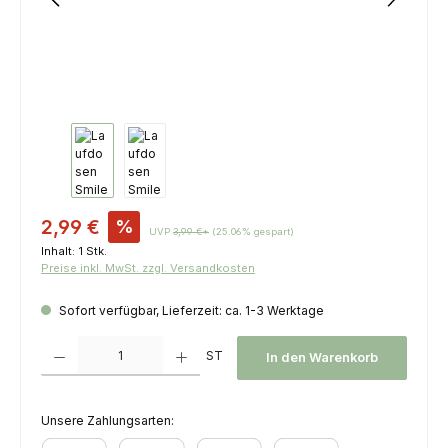
Verkaufspreis:
2,99 €
%
UVP
3,99 €*
(25.06% gespart)
Inhalt:
1 Stk.
Preise inkl. MwSt. zzgl. Versandkosten
Sofort verfügbar, Lieferzeit: ca. 1-3 Werktage
Produkt Anzahl: Gib den gewünschten Wert ein oder benutze die Schaltfl
ST
In den Warenkorb
Unsere Zahlungsarten: