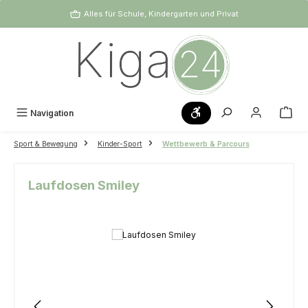
Zum Hauptinhalt springen
Alles für Schule, Kindergarten und Privat
Werkzeugleiste anzeigen
Navigation
Sport & Bewegung
Kinder-Sport
Wettbewerb & Parcours
Laufdosen Smiley
Bildergalerie überspringen