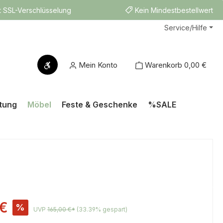
t SSL-Verschlüsselung
Kein Mindestbestellwert
Service/Hilfe
Werkzeugleiste anzeigen
Mein Konto
Warenkorb
0,00 €
tung
Möbel
Feste & Geschenke
%SALE
:
 €
%
UVP
165,00 €*
(33.39% gespart)