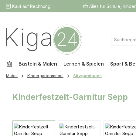
Kauf auf Rechnung
Alles für Schule, Kinde
 Hauptinhalt springen
Zur Suche springen
Zur Hauptnavigation springen
Basteln & Malen
Lernen & Spielen
Sport & B
Möbel
Kindergartenmöbel
Sitzgarnituren
Kinderfestzelt-Garnitur Sepp
Bildergalerie überspringen