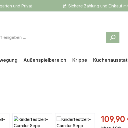
rgarten und Privat
Sichere Zahlung und Einkauf mi
ewegung
Außenspielbereich
Krippe
Küchenausstat
Verkaufspreis
109,90