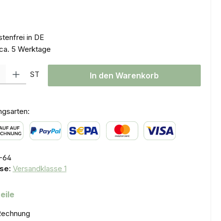
tenfrei in DE
 ca. 5 Werktage
l: Gib den gewünschten Wert ein oder benutze die Schaltflächen um
ST
In den Warenkorb
ngsarten:
uf auf Rechnung
PayPal
SEPA Lastschrift
Kredit- oder Debitkarte
-64
se:
Versandklasse 1
eile
Rechnung