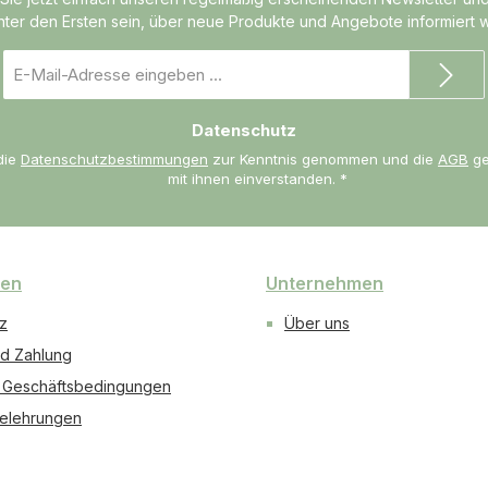
unter den Ersten sein, über neue Produkte und Angebote informiert 
E-
Mail-
Adresse
Datenschutz
*
die
Datenschutzbestimmungen
zur Kenntnis genommen und die
AGB
ge
mit ihnen einverstanden.
*
nen
Unternehmen
z
Über uns
d Zahlung
 Geschäftsbedingungen
elehrungen