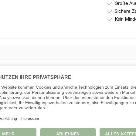
Große Aus
Sichere Z
Kein Mind
ch kinderleicht zusammenklappen und platzsparend verstauen. Eine 
ckt werden kann. An der Kinderfestzeltgarnitur finden kleine Gäs
 bis 8 Jahren.