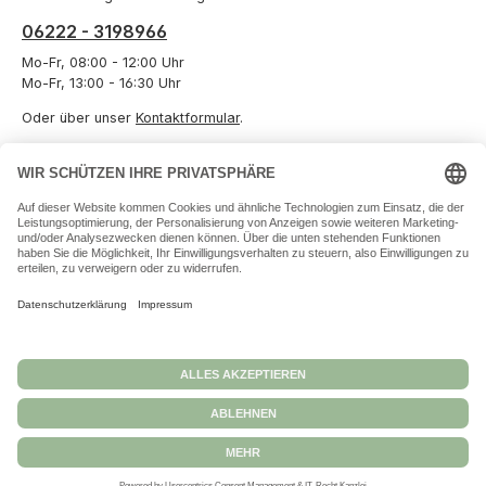
06222 - 3198966
Mo-Fr, 08:00 - 12:00 Uhr
Mo-Fr, 13:00 - 16:30 Uhr
Oder über unser
Kontaktformular
.
Vertrag widerrufen
Informationen
Unternehmen
Zahlungs- und Versandarten
Datenschutz
Versand und Zahlung
Allgemeine Geschäftsbedingungen
Widerrufsbelehrungen
Impressum
Alle Preise inkl. gesetzl. Mehrwertsteuer zzgl.
Versandkosten
und ggf.
Nachnahmegebühren, wenn nicht anders angegeben.
© 2026 Kiga24 - Alle Rechte vorbehalten. Theme by
ThemeWare®