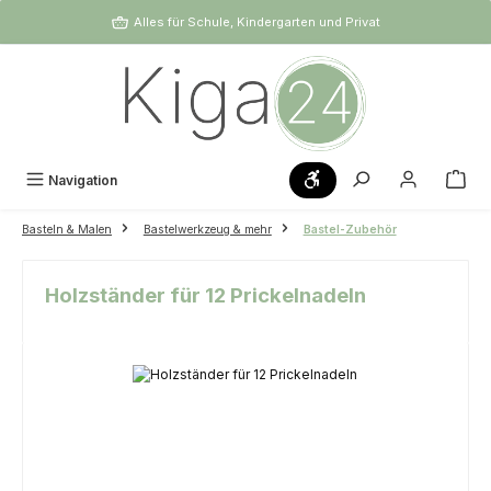
Zum Hauptinhalt springen
Alles für Schule, Kindergarten und Privat
Werkzeugleiste anzeigen
Navigation
Basteln & Malen
Bastelwerkzeug & mehr
Bastel-Zubehör
Holzständer für 12 Prickelnadeln
Bildergalerie überspringen