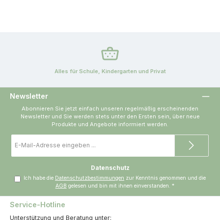
Alles für Schule, Kindergarten und Privat
Newsletter
Abonnieren Sie jetzt einfach unseren regelmäßig erscheinenden
Newsletter und Sie werden stets unter den Ersten sein, über neue
Produkte und Angebote informiert werden.
E-
Mail-
Adresse
*
Datenschutz
Ich habe die
Datenschutzbestimmungen
zur Kenntnis genommen und die
AGB
gelesen und bin mit ihnen einverstanden.
*
Service-Hotline
Unterstützung und Beratung unter: