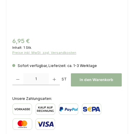
Regulärer Preis:
6,95 €
Inhalt:
1 Stk.
Preise inkl. MwSt. zzgl. Versandkosten
Sofort verfügbar, Lieferzeit: ca. 1-3 Werktage
Produkt Anzahl: Gib den gewünschten Wert ein oder benutze die Schaltfl
ST
In den Warenkorb
Unsere Zahlungsarten:
Vorkasse
Kauf auf Rechnung
PayPal
SEPA Lastschrift
Kredit- oder Debitkarte