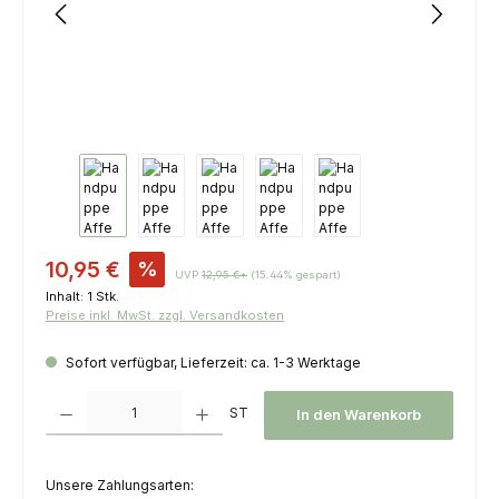
Verkaufspreis:
10,95 €
%
UVP
12,95 €*
(15.44% gespart)
Inhalt:
1 Stk.
Preise inkl. MwSt. zzgl. Versandkosten
Sofort verfügbar, Lieferzeit: ca. 1-3 Werktage
Produkt Anzahl: Gib den gewünschten Wert ein oder benutze die Schaltfl
ST
In den Warenkorb
Unsere Zahlungsarten: