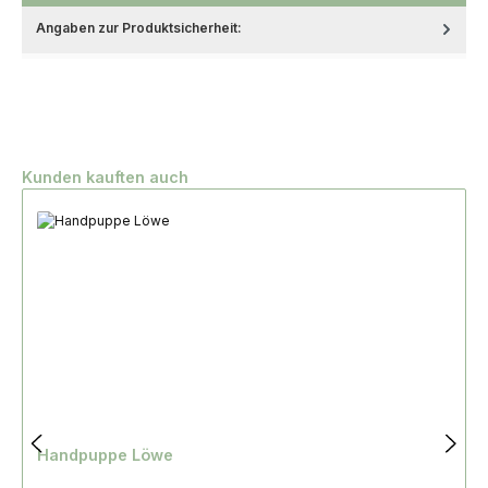
Angaben zur Produktsicherheit:
Produktgalerie überspringen
Kunden kauften auch
Handpuppe Löwe