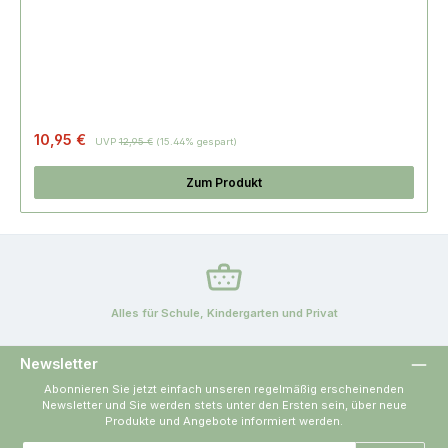
Regulärer Preis:
10,95 €
UVP
12,95 €
(15.44% gespart)
Zum Produkt
Alles für Schule, Kindergarten und Privat
Newsletter
Abonnieren Sie jetzt einfach unseren regelmäßig erscheinenden
Newsletter und Sie werden stets unter den Ersten sein, über neue
Produkte und Angebote informiert werden.