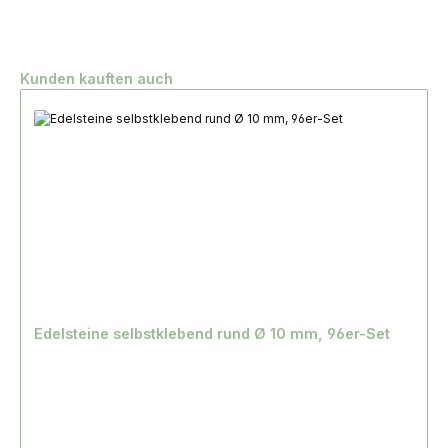
Produktgalerie überspringen
Kunden kauften auch
Edelsteine selbstklebend rund Ø 10 mm, 96er-Set