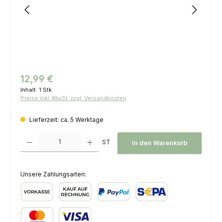
Regulärer Preis:
12,99 €
Inhalt:
1 Stk.
Preise inkl. MwSt. zzgl. Versandkosten
Lieferzeit: ca. 5 Werktage
Produkt Anzahl: Gib den gewünschten Wert ein oder benutze die Schaltfl
ST
In den Warenkorb
Unsere Zahlungsarten:
Vorkasse
Kauf auf Rechnung
PayPal
SEPA Lastschrift