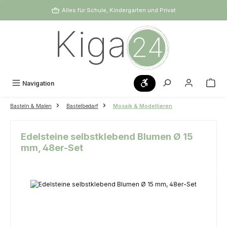
Zum Hauptinhalt springen
Alles für Schule, Kindergarten und Privat
Werkzeugleiste anzeigen
Navigation
Basteln & Malen
Bastelbedarf
Mosaik & Modellieren
Edelsteine selbstklebend Blumen Ø 15
mm, 48er-Set
Bildergalerie überspringen