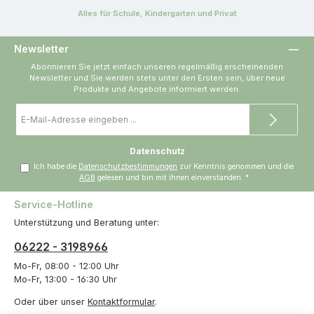
Alles für Schule, Kindergarten und Privat
Newsletter
Abonnieren Sie jetzt einfach unseren regelmäßig erscheinenden
Newsletter und Sie werden stets unter den Ersten sein, über neue
Produkte und Angebote informiert werden.
E-
Mail-
Adresse
*
Datenschutz
Ich habe die
Datenschutzbestimmungen
zur Kenntnis genommen und die
AGB
gelesen und bin mit ihnen einverstanden.
*
Service-Hotline
Unterstützung und Beratung unter:
06222 - 3198966
Mo-Fr, 08:00 - 12:00 Uhr
Mo-Fr, 13:00 - 16:30 Uhr
Oder über unser
Kontaktformular
.